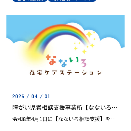
2026 / 04 / 01
障がい児者相談支援事業所【なないろ相談支援】を開設しました！
令和8年4月1日に【なないろ相談支援】を開設しました。障がい児者の福祉サービス利用について、ご希望を確認しながらサービス計画書を作成いたします。担当するスタッフは、社会福祉士・精神保健福祉士・介護福祉士の国家資格保有者で […]